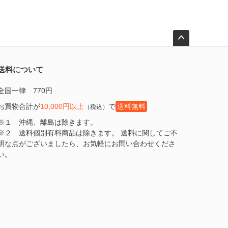
ペー
ジト
送料について
ップ
へ
全国一律 770円
お買物合計が
10,000円以上
で
送料無料
（税込）
※１ 沖縄、離島は除きます。
※２ 送料個別有料商品は除きます。 送料に関してご不
明な点がございましたら、お気軽にお問い合わせくださ
い。