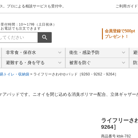
クス。プロによる相談サービスも受付中。
ご利用ガイド
受付時間：10〜17時（土日祝休）
お電話でも注文できます
会員登録で500pt
プレゼント！
非常食・保存水
衛生・感染予防
避
避難する・身を守る
被害を防ぐ
防
易トイレ・収納袋
ライフリーさわやかパッド［9260・9262・9264］
ケアパッドです。ニオイを閉じ込める消臭ポリマー配合、立体ギャザー
ライフリーさわ
9264］
商品番号
ktsk-782