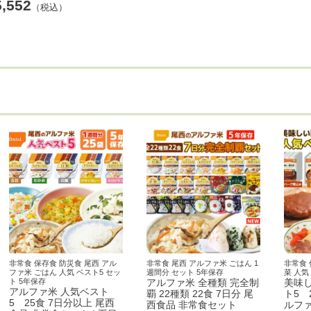
5,552
（税込）
非常食 保存食 防災食 尾西 アル
非常食 尾西 アルファ米 ごはん 1
非常食 
ファ米 ごはん 人気 ベスト5 セッ
週間分 セット 5年保存
菜 人気
ト 5年保存
アルファ米 全種類 完全制
美味
アルファ米 人気ベスト
覇 22種類 22食 7日分 尾
ト5 
5 25食 7日分以上 尾西
西食品 非常食セット
ルフ