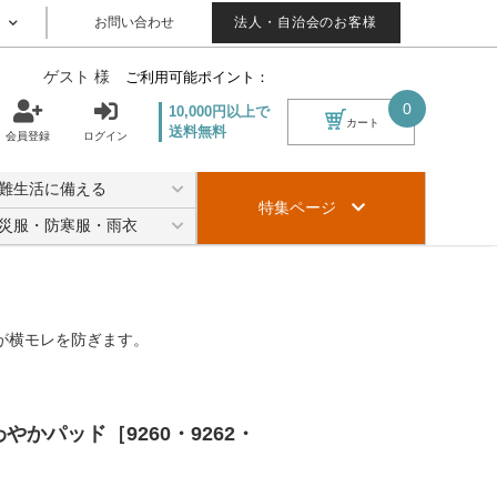
お問い合わせ
法人・自治会のお客様
ゲスト 様
ご利用可能ポイント：
0
10,000円以上で
カート
送料無料
会員登録
ログイン
難生活に備える
特集ページ
災服・防寒服・雨衣
が横モレを防ぎます。
やかパッド［9260・9262・