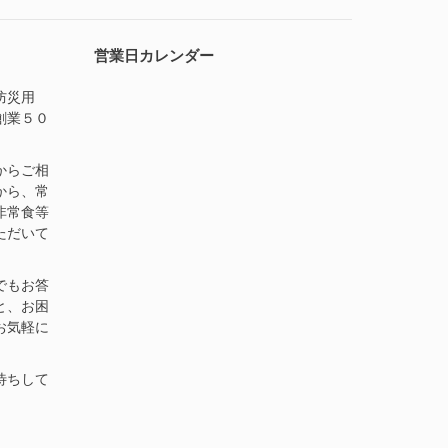
営業日カレンダー
防災用
創業５０
。
からご相
から、常
非常食等
ただいて
でもお答
と、お困
お気軽に
待ちして