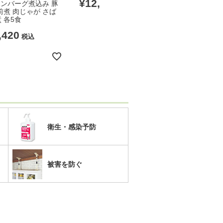
¥
12,100
¥
6,380
 ハンバーグ煮込み 豚
税込
税
前煮 肉じゃが さば
 各5食
,420
税込
衛生・感染予防
被害を防ぐ