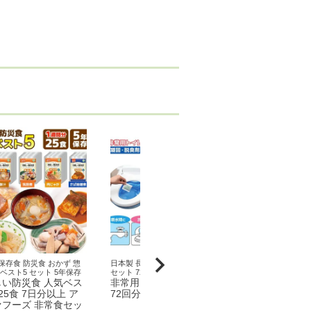
保存食 防災食 おかず 惣
日本製 長期保存 非常用 トイレ
日本製 長期保存 
 ベスト5 セット 5年保存
セット 72回 S-72F
セット 36回 S-36
しい防災食 人気ベス
非常用トイレ セルレット
非常用トイレ
25食 7日分以上 ア
72回分セット
36回分セット
ァフーズ 非常食セッ