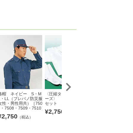
略帽 ネイビー S・M・
〈圧縮タオル・肌着シリ
ブレバノ防災服 上下
L・LL（ブレバノ防災服
ーズ〉 コンパクト肌着
式 女性用 ネイビー
女性・男性用共）［750
セット 男性用 [6150]
～LL [7502・7503・
7・7508・7509・7510］
4・7505]
¥
2,750
（税込）
¥
2,750
¥
20,130
（税込）
（税込）