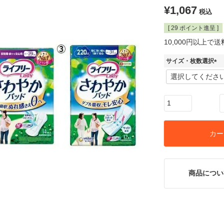
¥
1,067
税込
[
29
ポイント進呈 ]
10,000円以上で
サイズ・枚数選択
(
必
須
)
カー
商品につい