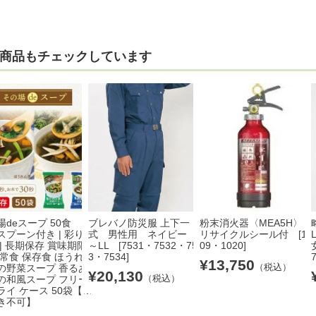
商品もチェックしています
場deスープ 50食
ブレバノ防災服 上下一
粉末消火器〈MEA5H〉・
スプーン付き | 彩り
式 男性用 ネイビー S
リサイクルシール付 [10
| 長期保存 賞味期限5
～LL [7531・7532・753
09・1020]
非常食 保存食 ほうれ
3・7534]
¥
13,750
（税込）
の野菜スープ 香るあ
¥
20,130
（税込）
の和風スープ フリー
ライ ケース 50袋【※
き不可】