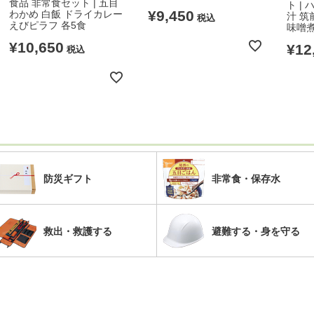
食品 非常食セット | 五目
ト |
¥
9,450
わかめ 白飯 ドライカレー
汁 筑
税込
えびピラフ 各5食
味噌煮
¥
10,650
¥
12
税込
防災ギフト
非常食・保存水
救出・救護する
避難する・身を守る