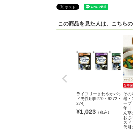
この商品を見た人は、こちらの
ライフリーさわやかパッ
その
ド男性用[9270・9272・9
器・
274]
ープ 
年 
¥
1,023
（税込）
ん草
おさ
ズド
代引