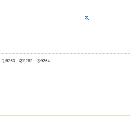
①9260 ②9262 ③9264