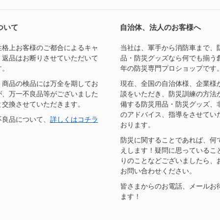
ついて
自治体、法人のお客様へ
性格上お客様のご都合によるキャ
当社は、軍手から消防車まで、
、返品はお断りさせていただいて
品・防災グッズなら何でも揃う
す。
年の防災専門プロショップです
、商品の検品には万全を期してお
現在、全国の自治体様、企業様
が、万一不良品等がございました
談をいただき、防災訓練の方法
と交換させていただきます。
備する防災用品・防災グッズ、
のアドバイス、指導をさせてい
不良品について、
詳しくはコチラ
おります。
防災に関することであれば、何
えします！疑問に思っているこ
りのことなどございましたら、
お問い合わせください。
皆さまからのお電話、メールお
ます！