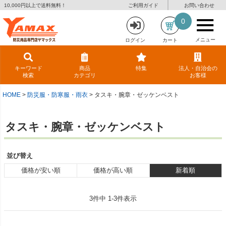
10,000円以上で送料無料！
ご利用ガイド
お問い合わせ
0
メニュー
ログイン
カート
キーワード
商品
特集
法人・自治会の
検索
カテゴリ
お客様
HOME
防災服・防寒服・雨衣
タスキ・腕章・ゼッケンベスト
タスキ・腕章・ゼッケンベスト
並び替え
価格が安い順
価格が高い順
新着順
3
件中
1
-
3
件表示