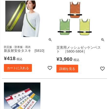
防災服・防寒服・雨衣
災害用メッシュゼッケンベス
新反射安全タスキ [5810]
ト ［5800-5804］
¥
418
¥
3,960
税込
税込
カートに入れる
詳細を見る