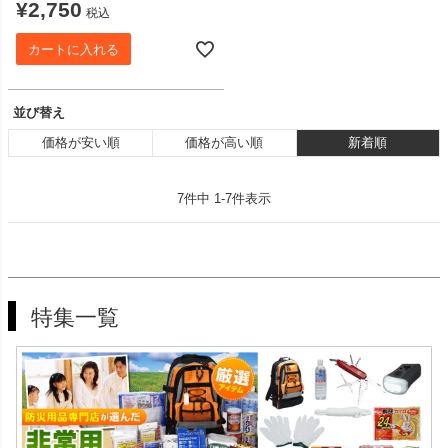
¥
2,750
税込
カートに入れる
並び替え
価格が安い順
価格が高い順
新着順
7
件中
1
-
7
件表示
特集一覧