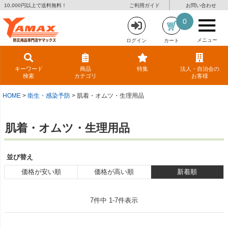
10,000円以上で送料無料！
ご利用ガイド
お問い合わせ
0
メニュー
ログイン
カート
キーワード
商品
特集
法人・自治会の
検索
カテゴリ
お客様
HOME
衛生・感染予防
肌着・オムツ・生理用品
肌着・オムツ・生理用品
並び替え
価格が安い順
価格が高い順
新着順
7
件中
1
-
7
件表示