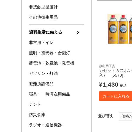
非接触型温度計
その他衛生用品
避難生活に備える
非常用トイレ
照明・投光器・合図灯
蓄電池・乾電池・発電機
救出用工具
カセットガスボン
ガソリン・灯油
入） [6573]
¥
1,430
避難所設備品
税込
寝具・一時滞在用備品
カートに入れる
テント
防災倉庫
並び替え
価格
ラジオ・通信機器