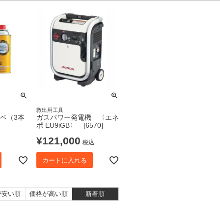
救出用工具
ベ（3本
ガスパワー発電機 〈エネ
ポ EU9iGB〉 [6570]
¥
121,000
税込
カートに入れる
が安い順
価格が高い順
新着順