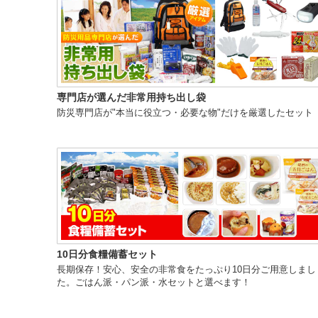
専門店が選んだ非常用持ち出し袋
防災専門店が"本当に役立つ・必要な物"だけを厳選したセット
10日分食糧備蓄セット
長期保存！安心、安全の非常食をたっぷり10日分ご用意しまし
た。ごはん派・パン派・水セットと選べます！