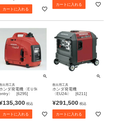
カートに入れる
カートに入れる
救出用工具
救出用工具
ホンダ発電機〈EＵ9i
ホンダ発電機
entry〉 [6295]
〈EU24i〉 [6211]
¥
135,300
¥
291,500
税込
税込
カートに入れる
カートに入れる