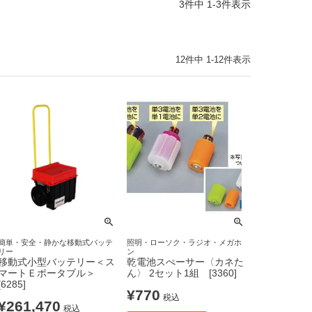
3
件中
1
-
3
件表示
12
件中
1
-
12
件表示
簡単・安全・静かな移動式バッテ
照明・ローソク・ラジオ・メガホ
リー
ン
移動式小型バッテリー＜ス
乾電池スぺーサー〈カネた
マートＥポータブル＞
ん〉 2セット1組 [3360]
[6285]
¥
770
税込
¥
261,470
税込