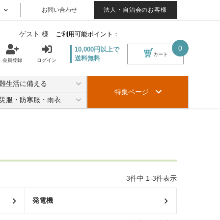
お問い合わせ
法人・自治会のお客様
ゲスト 様
ご利用可能ポイント：
0
10,000円以上で
カート
送料無料
会員登録
ログイン
難生活に備える
特集ページ
災服・防寒服・雨衣
3
件中
1
-
3
件表示
発電機