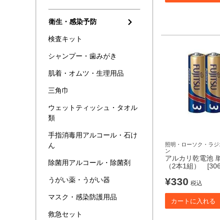
衛生・感染予防
検査キット
シャンプー・歯みがき
肌着・オムツ・生理用品
三角巾
ウェットティッシュ・タオル
類
手指消毒用アルコール・石け
照明・ローソク・ラジ
ん
ン
アルカリ乾電池 
除菌用アルコール・除菌剤
（2本1組） [306
¥
330
うがい薬・うがい器
税込
マスク・感染防護用品
カートに入れる
救急セット