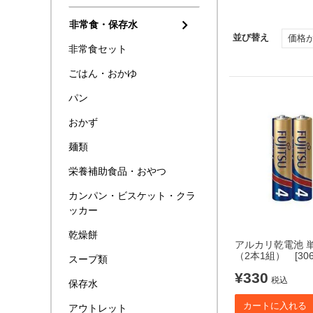
非常食・保存水
並び替え
価格
非常食セット
ごはん・おかゆ
パン
おかず
麺類
栄養補助食品・おやつ
カンパン・ビスケット・クラ
ッカー
乾燥餅
アルカリ乾電池 
（2本1組） [306
スープ類
¥
330
税込
保存水
カートに入れる
アウトレット