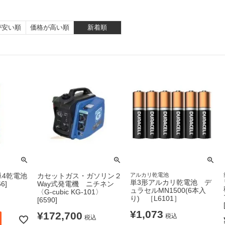
が安い順
価格が高い順
新着順
単4乾電池
カセットガス・ガソリン２
アルカリ乾電池
単3形アルカリ乾電池 デ
6]
Way式発電機 ニチネン
ュラセルMN1500(6本入
〈G-cubic KG-101〉
り) ［L6101］
[6590]
¥
1,073
¥
172,700
税込
税込