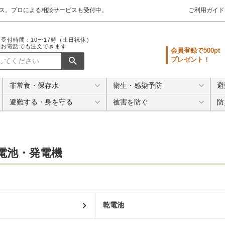
クス。プロによる相談サービスも受付中。
ご利用ガイド
受付時間：10〜17時（土日祝休）
お電話でも注文できます
会員登録で500pt
プレゼント！
非常食・保存水
衛生・感染予防
避
避難する・身を守る
被害を防ぐ
防
電池・発電機
乾電池