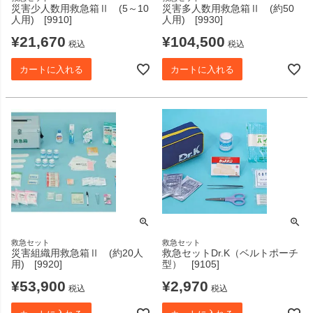
災害少人数用救急箱Ⅱ (5～10
災害多人数用救急箱Ⅱ (約50
人用) [9910]
人用) [9930]
¥
21,670
¥
104,500
税込
税込
カートに入れる
カートに入れる
救急セット
救急セット
災害組織用救急箱Ⅱ (約20人
救急セットDr.K（ベルトポーチ
用) [9920]
型） [9105]
¥
53,900
¥
2,970
税込
税込