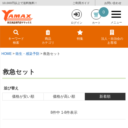
10,000円以上で送料無料！
ご利用ガイド
お問い合わせ
0
メニュー
ログイン
カート
キーワード
商品
特集
法人・自治会の
検索
カテゴリ
お客様
HOME
衛生・感染予防
救急セット
救急セット
並び替え
価格が安い順
価格が高い順
新着順
8
件中
1
-
8
件表示