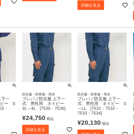
詳細を見る
防災服・防寒服・雨衣
防災服・防寒服・雨衣
上下一
ブレバノ防災服 上下一
ブレバノ防災服 上下一
ビー S
式 男性用 ネイビー
式 男性用 ネイビー S
03・
3L～4L [7535・7536]
～LL [7531・7532・
7533・7534]
¥
24,750
税込
¥
20,130
税込
詳細を見る