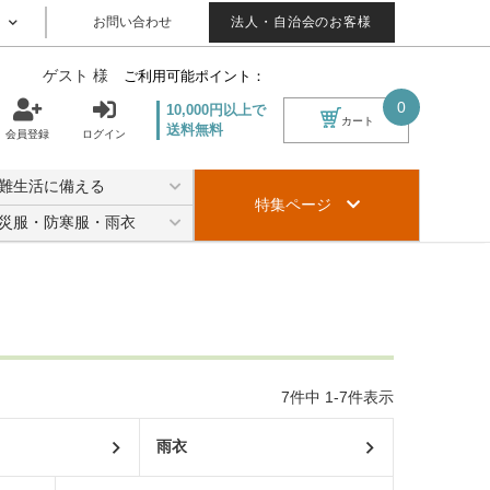
お問い合わせ
法人・自治会のお客様
ゲスト 様
ご利用可能ポイント：
0
10,000円以上で
カート
送料無料
会員登録
ログイン
難生活に備える
特集ページ
災服・防寒服・雨衣
7
件中
1
-
7
件表示
雨衣