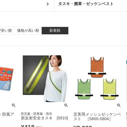
タスキ・腕章・ゼッケンベスト
が安い順
価格が高い順
新着順
・防風ア
防災服・防寒服・雨衣
災害用メッシュゼッケンベ
新反射安全タスキ [5810]
スト ［5800-5804］
¥
418