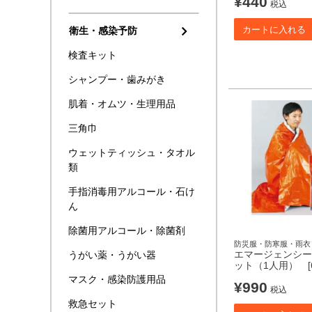
¥
440
税込
カートに入れる
衛生・感染予防
検査キット
シャンプー・歯みがき
肌着・オムツ・生理用品
三角巾
ウェットティッシュ・タオル
類
手指消毒用アルコール・石け
ん
除菌用アルコール・除菌剤
防災服・防寒服・雨衣
エマージェンシー
うがい薬・うがい器
ット（1人用） [6
マスク・感染防護用品
¥
990
税込
救急セット