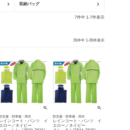
収納バッグ
7
件中
1
-
7
件表示
35
件中
1
-
35
件表示
防災服・防寒服・雨衣
防災服・防寒服・雨衣
レインコート・パンツ イ
レインコート・パンツ イ
エロー／ネイビー
エロー／ネイビー
Ｓ～ＬＬ［7820-7823］
３Ｌ～５Ｌ[7824-7826]