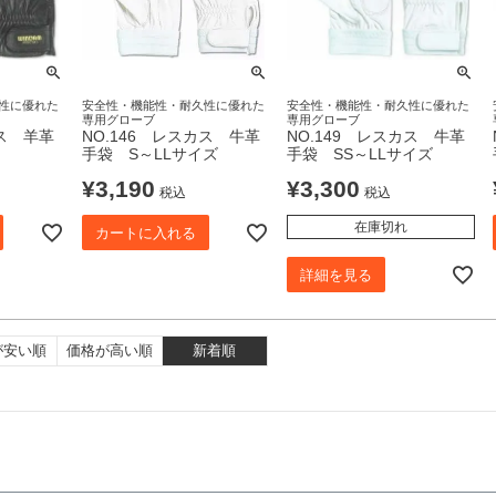
性に優れた
安全性・機能性・耐久性に優れた
安全性・機能性・耐久性に優れた
専用グローブ
専用グローブ
カス 羊革
NO.146 レスカス 牛革
NO.149 レスカス 牛革
手袋 S～LLサイズ
手袋 SS～LLサイズ
¥
3,190
¥
3,300
税込
税込
在庫切れ
カートに入れる
詳細を見る
が安い順
価格が高い順
新着順