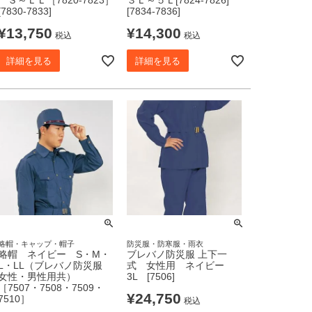
[7830-7833]
[7834-7836]
¥
13,750
¥
14,300
税込
税込
詳細を見る
詳細を見る
略帽・キャップ・帽子
防災服・防寒服・雨衣
略帽 ネイビー S・M・
ブレバノ防災服 上下一
L・LL（ブレバノ防災服
式 女性用 ネイビー
女性・男性用共）
3L [7506]
［7507・7508・7509・
¥
24,750
7510］
税込