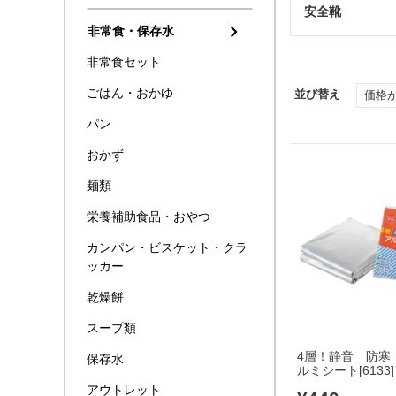
安全靴
非常食・保存水
非常食セット
ごはん・おかゆ
並び替え
価格
パン
おかず
麺類
栄養補助食品・おやつ
カンパン・ビスケット・クラ
ッカー
乾燥餅
スープ類
4層！静音 防寒
保存水
ルミシート[6133]
アウトレット