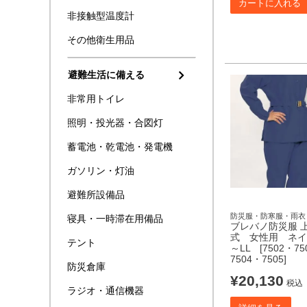
カートに入れる
非接触型温度計
その他衛生用品
避難生活に備える
非常用トイレ
照明・投光器・合図灯
蓄電池・乾電池・発電機
ガソリン・灯油
避難所設備品
防災服・防寒服・雨衣
寝具・一時滞在用備品
ブレバノ防災服 
式 女性用 ネイ
テント
～LL [7502・75
7504・7505]
防災倉庫
¥
20,130
税込
ラジオ・通信機器