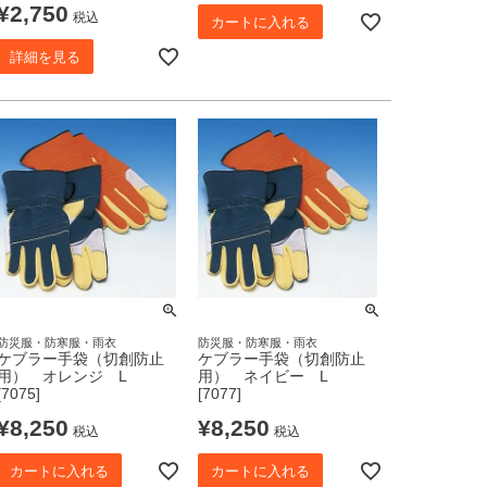
¥
2,750
税込
カートに入れる
詳細を見る
防災服・防寒服・雨衣
防災服・防寒服・雨衣
ケブラー手袋（切創防止
ケブラー手袋（切創防止
用） オレンジ L
用） ネイビー L
[7075]
[7077]
¥
8,250
¥
8,250
税込
税込
カートに入れる
カートに入れる