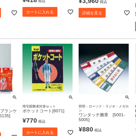
¥
3,960
税込
税込
カートに入れる
詳細を見る
帰宅困難者対策セット
照明・ローソク・ラジオ・メガホ
ブランケ
ポケットコート[8071]
ン
ワンタッチ腕章 [5001-
135]
¥
770
5005]
税込
¥
880
税込
カートに入れる