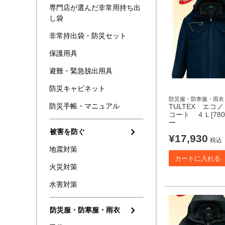
専門店が選んだ非常用持ち出
し袋
非常持出袋・防災セット
保護用具
避難・緊急脱出用具
防災キャビネット
防災服・防寒服・雨衣
防災手帳・マニュアル
TULTEX エコ
コート ４Ｌ[780
ー
被害を防ぐ
¥
17,930
税込
地震対策
カートに入れる
火災対策
水害対策
防災服・防寒服・雨衣