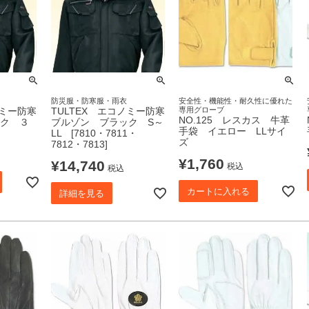
防災服・防寒服・雨衣
安全性・機能性・耐久性に優れた
ノミー防寒
TULTEX エコノミー防寒
専用グローブ
NO.125 レスカス 牛革
ク ３
ブルゾン ブラック S～
手袋 イエロー LLサイ
LL [7810・7811・
ズ
7812・7813]
¥
1,760
¥
14,740
税込
税込
カートに入れる
詳細を見る