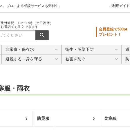
クス。プロによる相談サービスも受付中。
ご利用ガイド
受付時間：10〜17時（土日祝休）
お電話でも注文できます
会員登録で500pt
プレゼント！
非常食・保存水
衛生・感染予防
避
避難する・身を守る
被害を防ぐ
防
寒服・雨衣
防災服
防寒服