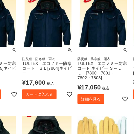
防災服・防寒服・雨衣
防災服・防寒服・雨衣
ノミー防寒
TULTEX エコノミー防寒
TULTEX エコノミー防寒
5]ネイビ
コート ３Ｌ[7804]ネイビ
コート ネイビー Ｓ～Ｌ
ー
Ｌ [7800・7801・
7802・7803]
¥
17,600
税込
¥
17,050
税込
カートに入れる
詳細を見る