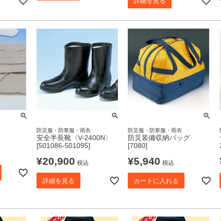
詳細を見る
防災服・防寒服・雨衣
防災服・防寒服・雨衣
安全半長靴〈V-2400N〉
防災装備収納バッグ
[501086-501095]
[7080]
¥
20,900
¥
5,940
税込
税込
詳細を見る
カートに入れる