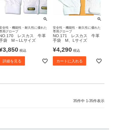
安全性・機能性・耐久性に優れた
安全性・機能性・耐久性に優れた
専用グローブ
専用グローブ
NO.170 レスカス 牛革
NO.171 レスカス 牛革
手袋 M～LLサイズ
手袋 M、Lサイズ
¥
3,850
¥
4,290
税込
税込
詳細を見る
カートに入れる
35
件中
1
-
35
件表示