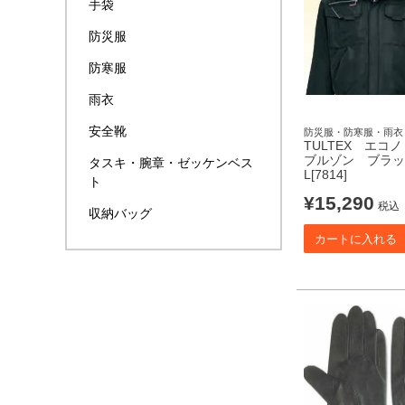
手袋
防災服
防寒服
雨衣
安全靴
防災服・防寒服・雨衣
TULTEX エコ
ブルゾン ブラッ
タスキ・腕章・ゼッケンベス
L[7814]
ト
¥
15,290
税込
収納バッグ
カートに入れる