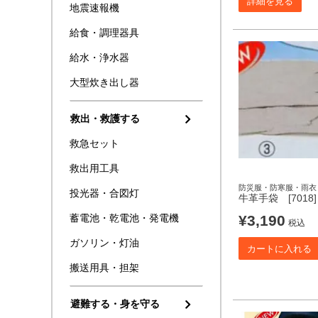
詳細を見る
地震速報機
給食・調理器具
給水・浄水器
大型炊き出し器
救出・救護する
救急セット
救出用工具
防災服・防寒服・雨衣
投光器・合図灯
牛革手袋 [7018]
¥
3,190
蓄電池・乾電池・発電機
税込
ガソリン・灯油
カートに入れる
搬送用具・担架
避難する・身を守る