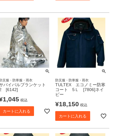
防災服・防寒服・雨衣
防災服・防寒服・雨衣
サバイバルブランケット
TULTEX エコノミー防寒
2 [6142]
コート 5Ｌ [7806]ネイ
ビー
¥
1,045
税込
¥
18,150
税込
カートに入れる
カートに入れる