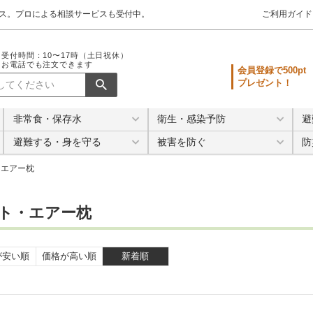
クス。プロによる相談サービスも受付中。
ご利用ガイド
受付時間：10〜17時（土日祝休）
お電話でも注文できます
会員登録で500pt
プレゼント！
非常食・保存水
衛生・感染予防
避
避難する・身を守る
被害を防ぐ
防
・エアー枕
ト・エアー枕
が安い順
価格が高い順
新着順