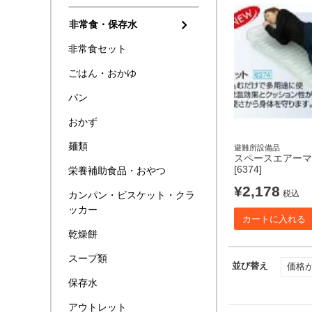
非常食・保存水
非常食セット
ごはん・おかゆ
パン
おかず
麺類
避難所設備品
スペースエアーマ
[6374]
栄養補助食品・おやつ
¥
2,178
税込
カンパン・ビスケット・クラ
ッカー
カートに入れる
乾燥餅
スープ類
並び替え
価格
保存水
アウトレット