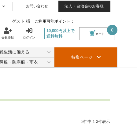
お問い合わせ
法人・自治会のお客様
ゲスト 様
ご利用可能ポイント：
0
10,000円以上で
カート
送料無料
会員登録
ログイン
難生活に備える
特集ページ
災服・防寒服・雨衣
3
件中
1
-
3
件表示