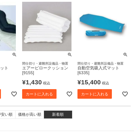
間仕切り・避難所設備品・物置
間仕切り・避難所設備品・物置
ット
エアーピロークッション
自動空気吸入式マット
[9155]
[6335]
¥
1,430
¥
15,400
税込
税込
カートに入れる
カートに入れる
が安い順
価格が高い順
新着順