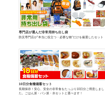
専門店が選んだ非常用持ち出し袋
防災専門店が"本当に役立つ・必要な物"だけを厳選したセット
10日分食糧備蓄セット
長期保存！安心、安全の非常食をたっぷり10日分ご用意しまし
た。ごはん派・パン派・水セットと選べます！