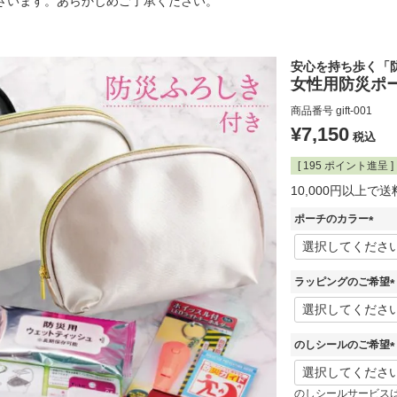
ざいます。あらかじめご了承ください。
安心を持ち歩く「
女性用防災ポ
商品番号
gift-001
¥
7,150
税込
[
195
ポイント進呈 ]
10,000円以上で
ポーチのカラー
(
必
須
ラッピングのご希望
)
(
のしシールのご希望
)
(
のしシールサービス