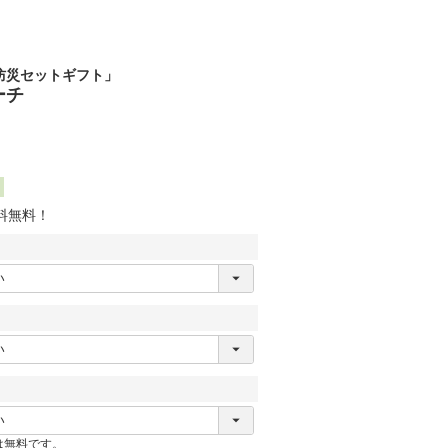
防災セットギフト」
ーチ
送料無料！
必
須
必
は無料です。
須