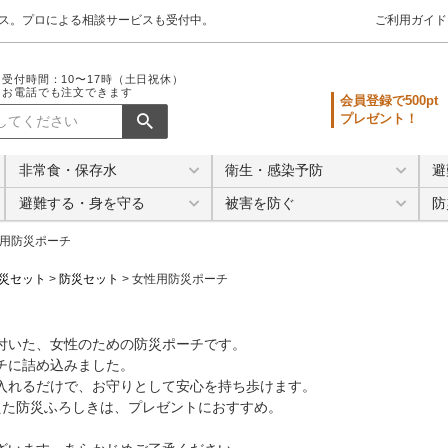
クス。プロによる相談サービスも受付中。
ご利用ガイド
受付時間：10〜17時（土日祝休）
お電話でも注文できます
会員登録で500pt
プレゼント！
非常食・保存水
衛生・感染予防
避
避難する・身を守る
被害を防ぐ
防
用防災ポーチ
災セット
防災セット
女性用防災ポーチ
付いた、女性のための防災ポーチです。
チに詰め込みました。
入れるだけで、お守りとして安心を持ち歩けます。
えた防災ふろしきは、プレゼントにおすすめ。