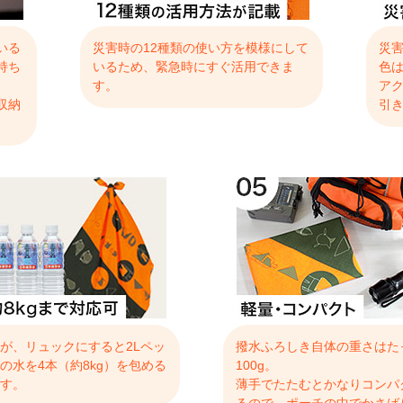
いる
災害時の12種類の使い方を模様にして
災
持ち
いるため、緊急時にすぐ活用できま
色
す。
ア
収納
引
が、リュックにすると2Lペッ
撥水ふろしき自体の重さはた
の水を4本（約8kg）を包める
100g。
す。
薄手でたたむとかなりコンパ