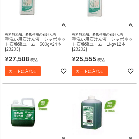
香料無添加、希釈使用の石けん液
香料無添加、希釈使用の石けん液
手洗い用石けん液 シャボネッ
手洗い用石けん液 シャボネッ
ト石鹸液ユ・ム 500g×24本
ト石鹸液ユ・ム 1kg×12本
[23203]
[23202]
¥
27,588
¥
25,555
税込
税込
カートに入れる
カートに入れる