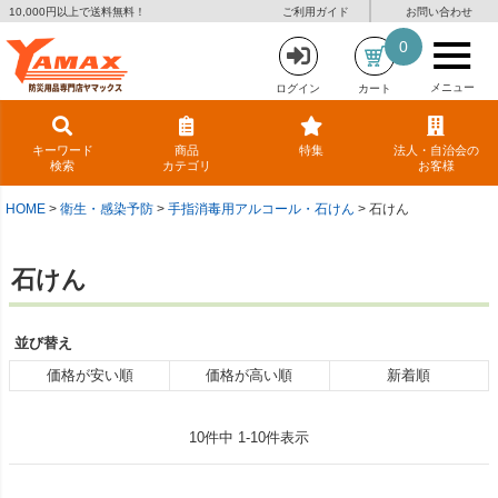
10,000円以上で送料無料！
ご利用ガイド
お問い合わせ
0
メニュー
ログイン
カート
キーワード
商品
特集
法人・自治会の
検索
カテゴリ
お客様
HOME
衛生・感染予防
手指消毒用アルコール・石けん
石けん
石けん
並び替え
価格が安い順
価格が高い順
新着順
10
件中
1
-
10
件表示