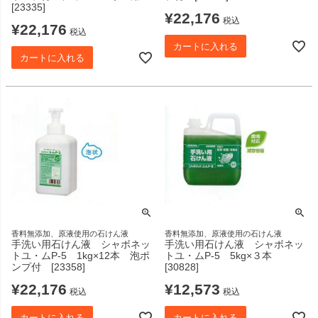
[23335]
¥
22,176
税込
¥
22,176
税込
カートに入れる
カートに入れる
香料無添加、原液使用の石けん液
香料無添加、原液使用の石けん液
手洗い用石けん液 シャボネッ
手洗い用石けん液 シャボネッ
トユ・ムP-5 1kg×12本 泡ポ
トユ・ムP-5 5kg×３本
ンプ付 [23358]
[30828]
¥
22,176
¥
12,573
税込
税込