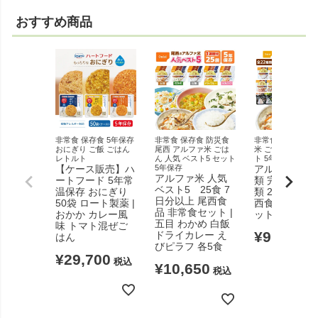
おすすめ商品
非常食 保存食 5年保存
非常食 保存食 防災食
非常食 尾西 アル
おにぎり ご飯 ごはん
尾西 アルファ米 ごは
米 ごはん 1週間分
レトルト
ん 人気 ベスト5 セット
ト 5年保存
【ケース販売】ハ
5年保存
アルファ米 全
アルファ米 人気
ートフード 5年常
類 完全制覇 2
ベスト5 25食 7
温保存 おにぎり
類 22食 7日分
日分以上 尾西食
50袋 ロート製薬 |
西食品 非常食
品 非常食セット |
おかか カレー風
ット
五目 わかめ 白飯
味 トマト混ぜご
¥
9,450
ドライカレー え
はん
税
びピラフ 各5食
¥
29,700
税込
¥
10,650
税込