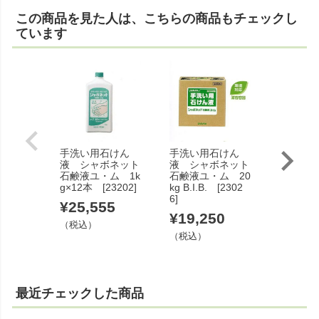
この商品を見た人は、こちらの商品もチェックし
ています
手洗い用石けん
手洗い用石けん
手洗い用
液 シャボネット
液 シャボネット
液 シャ
石鹸液ユ・ム 1k
石鹸液ユ・ム 20
石鹸液ユ
g×12本 [23202]
kg B.I.B. [2302
0g×24本
6]
3]
¥
25,555
¥
19,250
¥
27,5
（税込）
（税込）
（税込）
最近チェックした商品