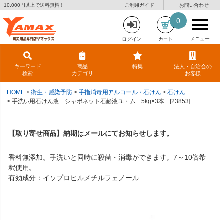
10,000円以上で送料無料！
ご利用ガイド
お問い合わせ
0
メニュー
ログイン
カート
キーワード
商品
特集
法人・自治会の
検索
カテゴリ
お客様
HOME
衛生・感染予防
手指消毒用アルコール・石けん
石けん
手洗い用石けん液 シャボネット石鹸液ユ・ム 5kg×3本 [23853]
【取り寄せ商品】納期はメールにてお知らせします。
香料無添加。手洗いと同時に殺菌・消毒ができます。7～10倍希
釈使用。
有効成分：イソプロピルメチルフェノール